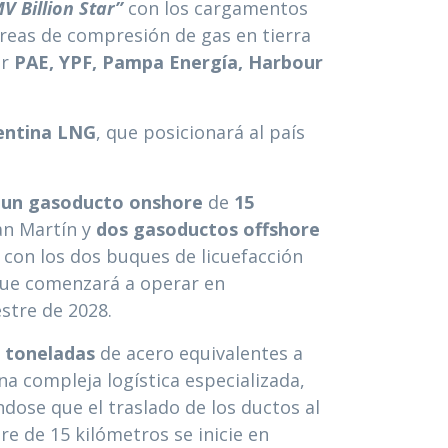
V Billion Star”
con los cargamentos
áreas de compresión de gas en tierra
or
PAE, YPF, Pampa Energía, Harbour
entina LNG
, que posicionará al país
:
un gasoducto onshore
de
15
an Martín y
dos gasoductos offshore
a con los dos buques de licuefacción
que comenzará a operar en
stre de 2028.
 toneladas
de acero equivalentes a
na compleja logística especializada,
ndose que el traslado de los ductos al
e de 15 kilómetros se inicie en