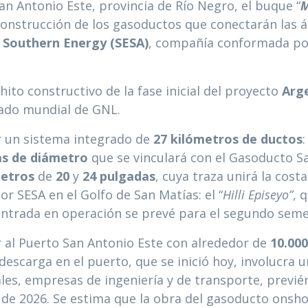
San Antonio Este, provincia de Río Negro, el buque “
M
 construcción de los gasoductos que conectarán las 
e
Southern Energy (SESA)
, compañía conformada p
ito constructivo de la fase inicial del proyecto
Arg
ado mundial de GNL.
r un sistema integrado de
27 kilómetros de ductos
s de diámetro
que se vinculará con el Gasoducto S
metros
de
20
y
24 pulgadas
, cuya traza unirá la cost
r SESA en el Golfo de San Matías: el “
Hilli Episeyo”
, 
entrada en operación se prevé para el segundo seme
r al Puerto San Antonio Este con alrededor de
10.000
descarga en el puerto, que se inició hoy, involucra u
ales, empresas de ingeniería y de transporte, previé
de 2026. Se estima que la obra del gasoducto onshor