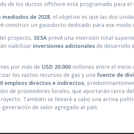
do de los ductos offshore está programado para el 
a
mediados de 2028
, el objetivo es que las dos unid
evé construir un gasoducto dedicado para ese modo 
del proyecto,
SESA
prevé una inversión total superio
án viabilizar
inversiones adicionales
de desarrollo 
iones por más de
USD 20.000
millones entre el inicio
zar los vastos recursos de gas y una
fuente de div
00 empleos directos e indirectos
, predominanteme
ción de proveedores locales, que aportarán cerca de
royecto. También se llevará a cabo una activa polít
a generación de valor agregado al país.