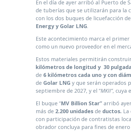
En el día de ayer arribó al Puerto de 
de tuberías que se utilizarán para la
con los dos buques de licuefacción d
Energy y Golar LNG
.
Este acontecimiento marca el primer h
como un nuevo proveedor en el merc
Estos materiales permitirán construi
kilómetros de longitud y
30
pulgada
de
6
kilómetros cada uno y con diá
de
Golar LNG
y que serán operados po
septiembre de 2027, y el “
MKII”
, cuya 
El buque “
MV Billion Star”
arribó aye
más de
2.200 unidades
de
ductos.
La 
con participación de contratistas loc
obrador concluya para fines de enero 