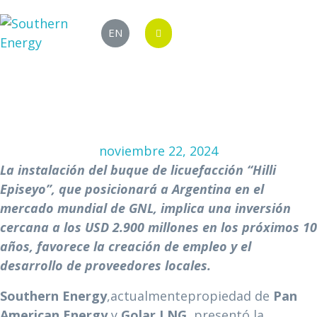
PAE presentó al
EN
RIGI el proyecto
de exportación
de GNL
noviembre 22, 2024
La instalación del buque de licuefacción “Hilli
Episeyo”, que posicionará a
Argentina en el
mercado mundial de GNL, implica una inversión
cercana a los USD 2.900 millones en los próximos 10
años, favorece la creación de empleo y el
desarrollo de proveedores locales.
Southern Energy
,actualmentepropiedad de
Pan
American Energy
y
Golar LNG,
presentó la