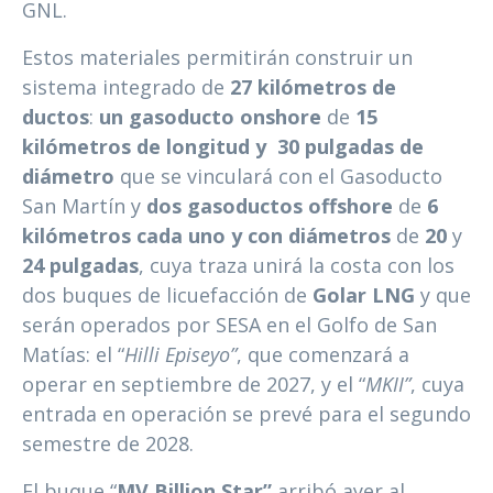
GNL.
Estos materiales permitirán construir un
sistema integrado de
27 kilómetros de
ductos
:
un gasoducto onshore
de
15
kilómetros de longitud y
30
pulgadas de
diámetro
que se vinculará con el Gasoducto
San Martín y
dos gasoductos offshore
de
6
kilómetros cada uno y con diámetros
de
20
y
24 pulgadas
, cuya traza unirá la costa con los
dos buques de licuefacción de
Golar LNG
y que
serán operados por SESA en el Golfo de San
Matías: el “
Hilli Episeyo”
, que comenzará a
operar en septiembre de 2027, y el “
MKII”
, cuya
entrada en operación se prevé para el segundo
semestre de 2028.
El buque “
MV Billion Star”
arribó ayer al